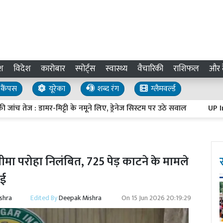
श
विदेश
कारोबार
स्पोर्ट्स
स्वास्थ्य
वैचारिकी
राशिफल
और द
कैंपस
यूरेका
शब्द रंग
ग्लैमवर्ल्ड
ज : डामर-मिट्टी के नमूने लिए, ड्रेनेज सिस्टम पर उठे सवाल
UP Investme
 परोहा निलंबित, 725 पेड़ काटने के मामले
ाई
shra
Edited By
Deepak Mishra
On
15 Jun 2026 20:19:29