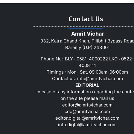
Contact Us
Amrit Vichar
932, Katra Chand Khan, Pilibhit Bypass Roa
Bareilly (U.P) 243001
Phone No:-BLY : 0581-4000222 LKO : 0522-
4008111
Timings : Mon- Sat, 09:00am-06:00pm
Contact us:
info@amritvichar.com
EDITORIAL
In case of any information regarding the conte
on the site please mail us
editor@amritvichar.com
coo@amritvichar.com
editor.digital@amritvichar.com
info.digtal@amritvichar.com