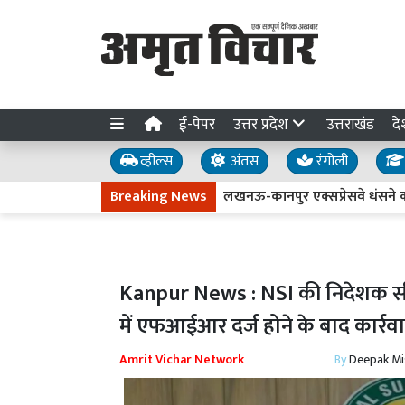
ई-पेपर
उत्तर प्रदेश
उत्तराखंड
दे
व्हील्स
अंतस
रंगोली
Breaking News
लखनऊ-कानपुर एक्सप्रेसवे धंसने की जांच ते
Kanpur News : NSI की निदेशक सीमा
में एफआईआर दर्ज होने के बाद कार्रव
Amrit Vichar Network
By
Deepak Mi