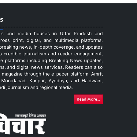
s
ers and media houses in Uttar Pradesh and
ss print, digital, and multimedia platforms.
t breaking news, in-depth coverage, and updates
to credible journalism and reader engagement,
le platforms including Breaking News updates,
ms, and digital news services. Readers can also
 magazine through the e-paper platform. Amrit
w, Moradabad, Kanpur, Ayodhya, and Haldwani,
ndi journalism and regional media.
Read More...