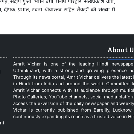
, संदीप गुप्ता, अमन वर्मा, मनीष परिहार, सत्यप्रकाश वर्मा,
दीपक, प्रभात, रचना श्रीवास्तव सहित सैकड़ों की संख्या में
About U
Amrit Vichar is one of the leading Hindi newspap
Uttarakhand, with a strong and growing presence acro
d
Through its news portal, Amrit Vichar delivers the lates
in Hindi from India and around the world. Committed 
Amrit Vichar connects with its audience through multip
Photo Galleries, YouTube channels, social media platfor
access the e-version of the daily newspaper and weekly
Vichar is currently published from Bareilly, Luckno
continuously expanding its reach as a trusted voice in Hi
nt