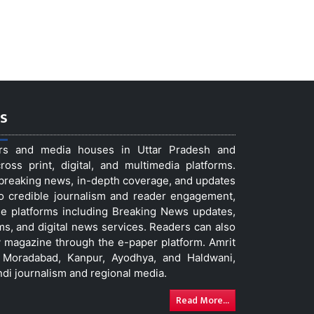
s
ers and media houses in Uttar Pradesh and
ss print, digital, and multimedia platforms.
t breaking news, in-depth coverage, and updates
to credible journalism and reader engagement,
le platforms including Breaking News updates,
ms, and digital news services. Readers can also
 magazine through the e-paper platform. Amrit
w, Moradabad, Kanpur, Ayodhya, and Haldwani,
ndi journalism and regional media.
Read More...