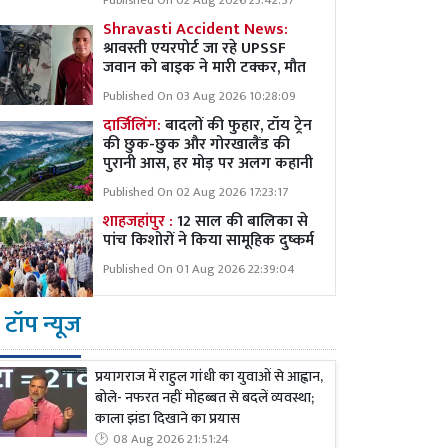
Published On 02 Aug 2026 23:42:57
Shravasti Accident News:
श्रावस्ती एयरपोर्ट जा रहे UPSSF
जवान को बाइक ने मारी टक्कर, मौत
Published On 03 Aug 2026 10:28:09
दार्जिलिंग:
बादलों की फुहार, टॉय ट्रेन
की छुक-छुक और गोरखालैंड की
पुरानी आस, हर मोड़ पर अलग कहानी
Published On 02 Aug 2026 17:23:17
शाहजहांपुर :
12 साल की बालिका से
पांच किशोरों ने किया सामूहिक दुष्कर्म
Published On 01 Aug 2026 22:39:04
टॉप न्यूज
प्रयागराज में राहुल गांधी का युवाओं से आह्वान,
बोले- नफरत नहीं मोहब्बत से बदलें व्यवस्था;
काला झंडा दिखाने का प्रयास
08 Aug 2026 21:51:24