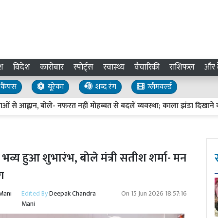
श
विदेश
कारोबार
स्पोर्ट्स
स्वास्थ्य
वैचारिकी
राशिफल
और द
कैंपस
यूरेका
शब्द रंग
ग्लैमवर्ल्ड
ह्वान, बोले- नफरत नहीं मोहब्बत से बदलें व्यवस्था; काला झंडा दिखाने का प्रयास
्य हुआ शुभारंभ, बोले मंत्री सतीश शर्मा- मन
ग
Mani
Edited By
Deepak Chandra
On
15 Jun 2026 18:57:16
Mani