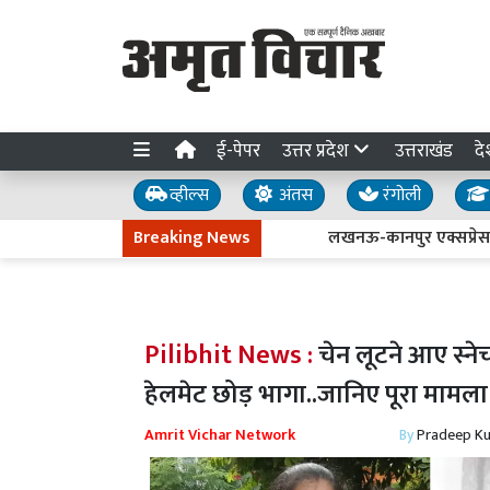
ई-पेपर
उत्तर प्रदेश
उत्तराखंड
दे
व्हील्स
अंतस
रंगोली
Breaking News
लखनऊ-कानपुर एक्सप्रेसवे धंसने की
Pilibhit News :
चेन लूटने आए स्न
हेलमेट छोड़ भागा..जानिए पूरा मामला
Amrit Vichar Network
By
Pradeep K