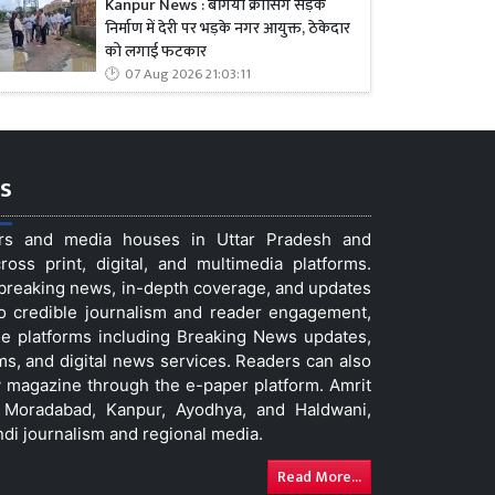
Kanpur News : बगिया क्रॉसिंग सड़क
निर्माण में देरी पर भड़के नगर आयुक्त, ठेकेदार
को लगाई फटकार
07 Aug 2026 21:03:11
s
ers and media houses in Uttar Pradesh and
ss print, digital, and multimedia platforms.
t breaking news, in-depth coverage, and updates
to credible journalism and reader engagement,
le platforms including Breaking News updates,
ms, and digital news services. Readers can also
 magazine through the e-paper platform. Amrit
w, Moradabad, Kanpur, Ayodhya, and Haldwani,
ndi journalism and regional media.
Read More...