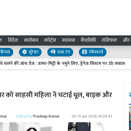
श
विदेश
कारोबार
स्पोर्ट्स
स्वास्थ्य
वैचारिकी
राशिफल
और द
कैंपस
यूरेका
शब्द रंग
ग्लैमवर्ल्ड
 जांच तेज : डामर-मिट्टी के नमूने लिए, ड्रेनेज सिस्टम पर उठे सवाल
UP 
ेचर को साहसी महिला ने चटाई धूल, बाइक और
umar
Edited By
Pradeep Kumar
On
15 Jun 2026 19:29:43