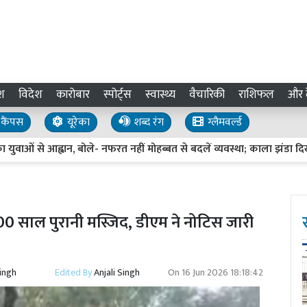
श
विदेश
कारोबार
स्पोर्ट्स
स्वास्थ्य
वैचारिकी
राशिफल
और द
कैंपस
यूरेका
शब्द रंग
ग्लैमवर्ल्ड
ओं से आह्वान, बोले- नफरत नहीं मोहब्बत से बदलें व्यवस्था; काला झंडा दिखाने का 
200 साल पुरानी मस्जिद, डीएम ने नोटिस जारी
Singh
Edited By
Anjali Singh
On
16 Jun 2026 18:18:42