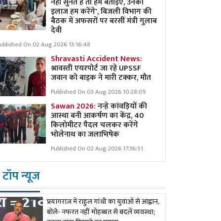
नहीं सुनते हैं तो हमें बताइए, उनका
इलाज हम करेंगे', बिजली विभाग की
बैठक में अफसरों पर बरसीं मंत्री गुलाब
देवी
ublished On 02 Aug 2026 13:16:48
Shravasti Accident News:
श्रावस्ती एयरपोर्ट जा रहे UPSSF
जवान को बाइक ने मारी टक्कर, मौत
Published On 03 Aug 2026 10:28:09
Sawan 2026:
नन्हे कांवड़ियों की
आस्था बनी आकर्षण का केंद्र, 40
किलोमीटर पैदल चलकर करेंगे
भोलेनाथ का जलाभिषेक
Published On 02 Aug 2026 17:36:51
टॉप न्यूज
प्रयागराज में राहुल गांधी का युवाओं से आह्वान,
बोले- नफरत नहीं मोहब्बत से बदलें व्यवस्था;