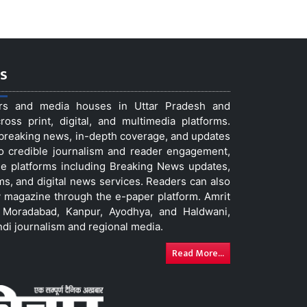
s
ers and media houses in Uttar Pradesh and
ss print, digital, and multimedia platforms.
t breaking news, in-depth coverage, and updates
to credible journalism and reader engagement,
le platforms including Breaking News updates,
ms, and digital news services. Readers can also
 magazine through the e-paper platform. Amrit
w, Moradabad, Kanpur, Ayodhya, and Haldwani,
ndi journalism and regional media.
Read More...