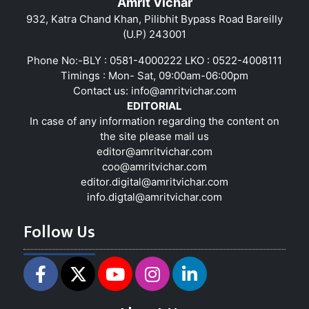
Amrit Vichar
932, Katra Chand Khan, Pilibhit Bypass Road Bareilly
(U.P) 243001
Phone No:-BLY : 0581-4000222 LKO : 0522-4008111
Timings : Mon- Sat, 09:00am-06:00pm
Contact us:
info@amritvichar.com
EDITORIAL
In case of any information regarding the content on
the site please mail us
editor@amritvichar.com
coo@amritvichar.com
editor.digital@amritvichar.com
info.digtal@amritvichar.com
Follow Us