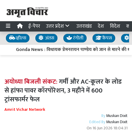
ई-पेपर
उत्तर प्रदेश
उत्तराखंड
देश
विदेश
का
व्हील्स
अंतस
रंगोली
कैंपस
य
Gonda News : विधायक प्रेमनरायन पाण्डेय को जान से मारने की ध
अयोध्या बिजली संकट:
गर्मी और AC-कूलर के लोड
से हांफा पावर कॉरपोरेशन, 3 महीने में 600
ट्रांसफार्मर फेल
Amrit Vichar Network
By
Muskan Dixit
Edited By
Muskan Dixit
On
16 Jun 2026 18:04:31