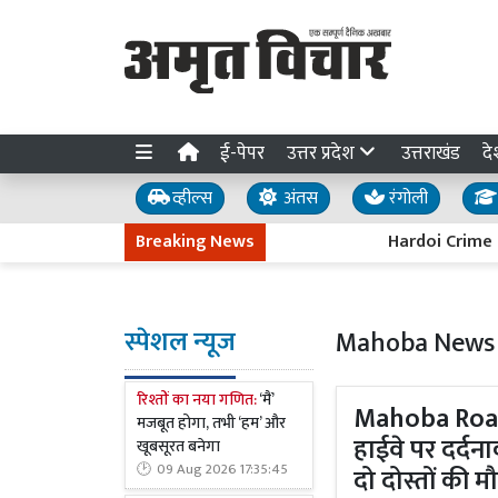
ई-पेपर
उत्तर प्रदेश
उत्तराखंड
दे
व्हील्स
अंतस
रंगोली
Breaking News
Hardoi Crime : बिजली गुल ह
स्पेशल न्यूज
Mahoba News
रिश्तों का नया गणित:
‘मैं’
Mahoba Road
मजबूत होगा, तभी ‘हम’ और
हाईवे पर दर्द
खूबसूरत बनेगा
09 Aug 2026 17:35:45
दो दोस्तों की म