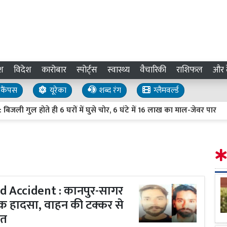
श
विदेश
कारोबार
स्पोर्ट्स
स्वास्थ्य
वैचारिकी
राशिफल
और द
कैंपस
यूरेका
शब्द रंग
ग्लैमवर्ल्ड
ोते ही 6 घरों में घुसे चोर, 6 घंटे में 16 लाख का माल-जेवर पार
रिश्तो
 Accident : कानपुर-सागर
नाक हादसा, वाहन की टक्कर से
ौत