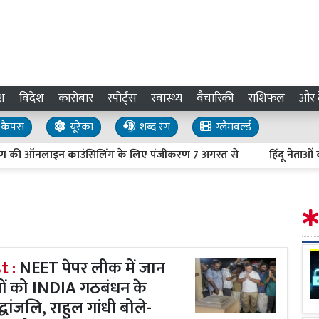
श
विदेश
कारोबार
स्पोर्ट्स
स्वास्थ्य
वैचारिकी
राशिफल
और द
कैंपस
यूरेका
शब्द रंग
ग्लैमवर्ल्ड
लाइन काउंसिलिंग के लिए पंजीकरण 7 अगस्त से
हिंदू नेताओं की हत्या 
t :
NEET पेपर लीक में जान
त्रों को INDIA गठबंधन के
रद्धांजलि, राहुल गांधी बोले-