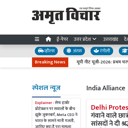
ई-पेपर
उत्तर प्रदेश
उत्तराखंड
दे
व्हील्स
अंतस
रंगोली
Breaking News
यूपी नीट यूजी-2026: प्रथम चरण की ऑन
स्पेशल न्यूज
India Alliance
Explainer :
सेफ हार्बर
Delhi Protes
प्रोटेक्शन पर सवालों के बीच
गंवाने वाले छा
झुके जुकरबर्ग, Meta CEO ने
भारत के सामने मानी गलती,
सांसदों ने दी श्
जानिए क्या है पूरा मामला