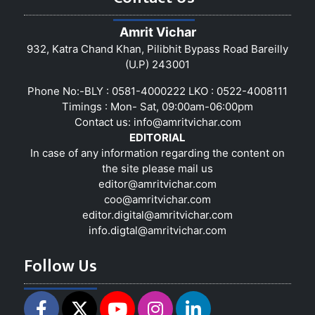
Amrit Vichar
932, Katra Chand Khan, Pilibhit Bypass Road Bareilly
(U.P) 243001
Phone No:-BLY : 0581-4000222 LKO : 0522-4008111
Timings : Mon- Sat, 09:00am-06:00pm
Contact us:
info@amritvichar.com
EDITORIAL
In case of any information regarding the content on
the site please mail us
editor@amritvichar.com
coo@amritvichar.com
editor.digital@amritvichar.com
info.digtal@amritvichar.com
Follow Us