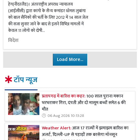
हेग(नीदरलैंड)। अंतरराष्ट्रीय अपराध न्यायालय
(आईसीसी) द्वारा कांगो के सैन्य कमांडर थॉमस लुबांगा
को बाल सैनिकों की भर्ती के लिए 2012 में 14 साल जेल
की सजा सुनाए जाने के बाद से इसने विभिन्न मामलों में
केवल 11 लोगों को दोषी...
विदेश
Load More...
टॉप न्यूज
प्रतापगढ़ में बारिश का कहर:
100 साल पुराना मकान
भरभराकर गिरा, दंपती और दो मासूम बच्चों समेत 6 की
मौत
06 Aug 2026 10:13:28
Weather Alert:
आज 17 राज्यों में झमाझम बारिश का
अलर्ट, दिल्ली-UP से पहाड़ों तक बरसेगा मॉनसून