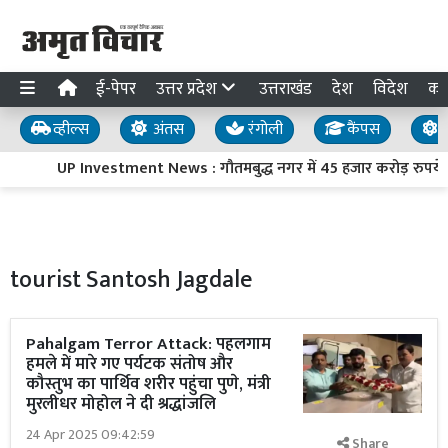
ई-पेपर
उत्तर प्रदेश
उत्तराखंड
देश
विदेश
का
व्हील्स
अंतस
रंगोली
कैंपस
य
UP Investment News : गौतमबुद्ध नगर में 45 हजार करोड़ रुपये का
tourist Santosh Jagdale
Pahalgam Terror Attack: पहलगाम
हमले में मारे गए पर्यटक संतोष और
कौस्तुभ का पार्थिव शरीर पहुंचा पुणे, मंत्री
मुरलीधर मोहोल ने दी श्रद्धांजलि
24 Apr 2025 09:42:59
Share