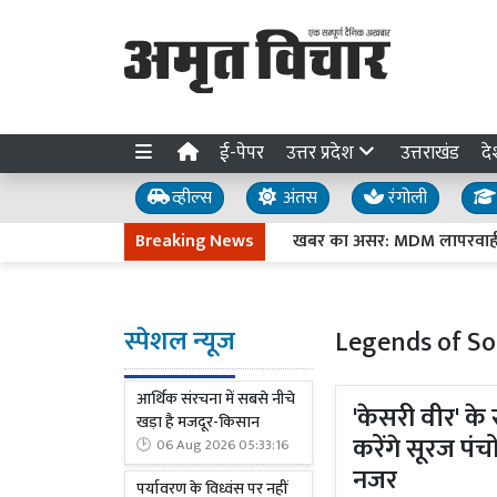
ई-पेपर
उत्तर प्रदेश
उत्तराखंड
दे
व्हील्स
अंतस
रंगोली
Breaking News
खबर का असर: MDM लापरवाही पर नि
स्पेशल न्यूज
Legends of S
आर्थिक संरचना में सबसे नीचे
'केसरी वीर' के
खड़ा है मजदूर-किसान
करेंगे सूरज प
06 Aug 2026 05:33:16
नजर
पर्यावरण के विध्वंस पर नहीं