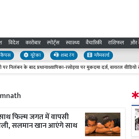
श
विदेश
कारोबार
स्पोर्ट्स
स्वास्थ्य
वैचारिकी
राशिफल
और द
कैंपस
यूरेका
शब्द रंग
ग्लैमवर्ल्ड
लंबन के बाद प्रधानाध्यापिका-रसोइया पर मुकदमा दर्ज, वायरल वीडियो से ख
omnath
 साथ फिल्म जगत में वापसी
ंचोली, सलमान खान आएंगे साथ