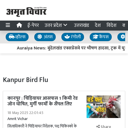
ई-पेपर
उत्तर प्रदेश
उत्तराखंड
देश
विदेश
का
व्हील्स
अंतस
रंगोली
कैंपस
य
Auraiya News: बुंदेलखंड एक्सप्रेसवे पर भीषण हादसा, ट्रक में घुस
Kanpur Bird Flu
कानपुर : चिड़ियाघर आसपास 1 किमी रेड
जोन घोषित, मुर्गी फार्मों के सैंपल लिए
18 May 2025 22:01:45
Amrit Vichar
जिलाधिकारी ने चिड़ियाघर निदेशक, पशु चिकिस्कों के
Share