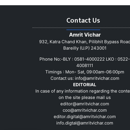
Contact Us
Amrit Vichar
932, Katra Chand Khan, Pilibhit Bypass Roa
Bareilly (U.P) 243001
Phone No:-BLY : 0581-4000222 LKO : 0522-
4008111
Timings : Mon- Sat, 09:00am-06:00pm
Contact us:
info@amritvichar.com
EDITORIAL
In case of any information regarding the conte
on the site please mail us
editor@amritvichar.com
coo@amritvichar.com
editor.digital@amritvichar.com
info.digtal@amritvichar.com