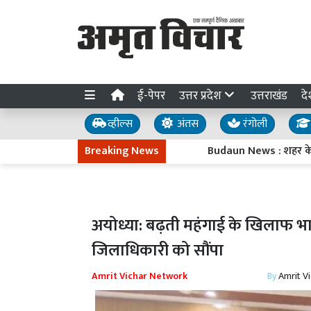
ई-पेपर
उत्तर प्रदेश
उत्तराखंड
दे
व्हील्स
अंतस
रंगोली
Breaking News
Budaun News : शहर के मेन बाजार
अयोध्या: बढ़ती महंगाई के खिलाफ भाकप
जिलाधिकारी को सौंपा
Amrit Vichar Network
By
Amrit V