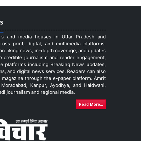
s
ers and media houses in Uttar Pradesh and
ss print, digital, and multimedia platforms.
t breaking news, in-depth coverage, and updates
to credible journalism and reader engagement,
le platforms including Breaking News updates,
ms, and digital news services. Readers can also
 magazine through the e-paper platform. Amrit
w, Moradabad, Kanpur, Ayodhya, and Haldwani,
ndi journalism and regional media.
Read More...