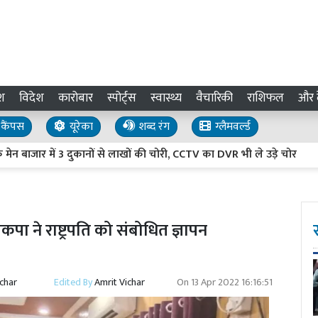
श
विदेश
कारोबार
स्पोर्ट्स
स्वास्थ्य
वैचारिकी
राशिफल
और द
कैंपस
यूरेका
शब्द रंग
ग्लैमवर्ल्ड
 में 3 दुकानों से लाखों की चोरी, CCTV का DVR भी ले उड़े चोर
Uttar
ा ने राष्ट्रपति को संबोधित ज्ञापन
ichar
Edited By
Amrit Vichar
On
13 Apr 2022 16:16:51