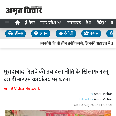
ई-पेपर
उत्तर प्रदेश
उत्तराखंड
देश
विदेश
का
व्हील्स
अंतस
रंगोली
कैंपस
य
काकोरी के वो तीन क्रांतिकारी, जिनकी शहादत ने आज
मुरादाबाद : रेलवे की तबादला नीति के खिलाफ नरमू
का डीआरएम कार्यालय पर धरना
Amrit Vichar Network
By
Amrit Vichar
Edited By
Amrit Vichar
On
30 Aug 2022 14:08:01