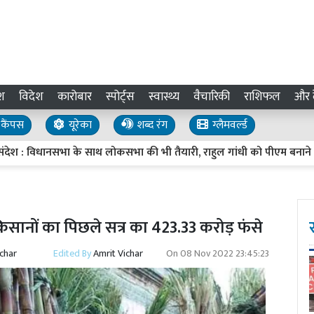
श
विदेश
कारोबार
स्पोर्ट्स
स्वास्थ्य
वैचारिकी
राशिफल
और द
कैंपस
यूरेका
शब्द रंग
ग्लैमवर्ल्ड
देश : विधानसभा के साथ लोकसभा की भी तैयारी, राहुल गांधी को पीएम बनाने का आह्
किसानों का पिछले सत्र का 423.33 करोड़ फंसे
ichar
Edited By
Amrit Vichar
On
08 Nov 2022 23:45:23