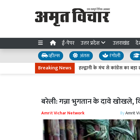
ई-पेपर
उत्तर प्रदेश
उत्तराखंड
दे
व्हील्स
अंतस
रंगोली
Breaking News
हल्द्वानी के मंच से कांग्रेस का बड़ा सं
बरेली: गन्ना भुगतान के दावे खोखले, 
Amrit Vichar Network
By
Amrit V