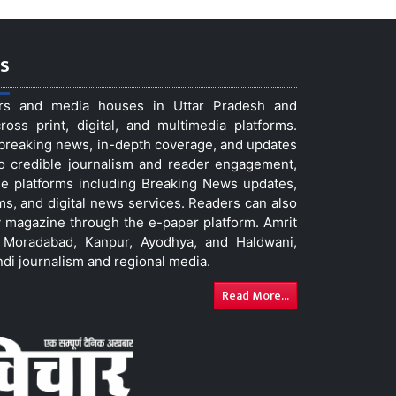
s
ers and media houses in Uttar Pradesh and
ss print, digital, and multimedia platforms.
t breaking news, in-depth coverage, and updates
to credible journalism and reader engagement,
le platforms including Breaking News updates,
ms, and digital news services. Readers can also
 magazine through the e-paper platform. Amrit
w, Moradabad, Kanpur, Ayodhya, and Haldwani,
ndi journalism and regional media.
Read More...