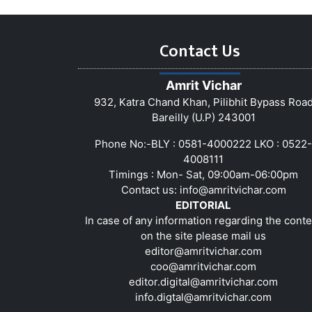
Contact Us
Amrit Vichar
932, Katra Chand Khan, Pilibhit Bypass Roa
Bareilly (U.P) 243001
Phone No:-BLY : 0581-4000222 LKO : 0522-
4008111
Timings : Mon- Sat, 09:00am-06:00pm
Contact us:
info@amritvichar.com
EDITORIAL
In case of any information regarding the conte
on the site please mail us
editor@amritvichar.com
coo@amritvichar.com
editor.digital@amritvichar.com
info.digtal@amritvichar.com