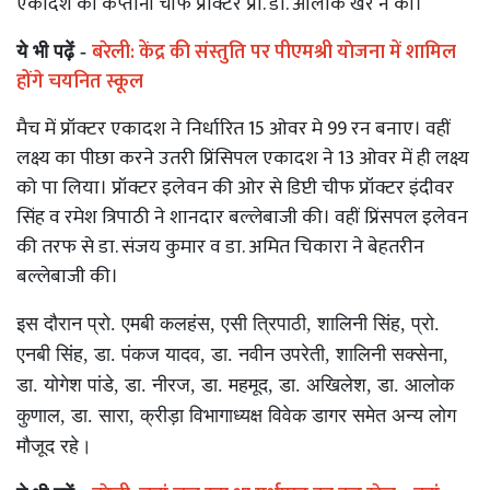
एकादश की कप्तानी चीफ प्रॉक्टर प्रो. डा. आलोक खरे ने की।
बरेली: केंद्र की संस्तुति पर पीएमश्री याेजना में शामिल
ये भी पढ़ें -
होंगे चयनित स्कूल
मैच में प्रॉक्टर एकादश ने निर्धारित 15 ओवर मे 99 रन बनाए। वहीं
लक्ष्य का पीछा करने उतरी प्रिंसिपल एकादश ने 13 ओवर में ही लक्ष्य
को पा लिया। प्रॉक्टर इलेवन की ओर से डिप्टी चीफ प्रॉक्टर इंदीवर
सिंह व रमेश त्रिपाठी ने शानदार बल्लेबाजी की। वहीं प्रिंसपल इलेवन
की तरफ से डा. संजय कुमार व डा. अमित चिकारा ने बेहतरीन
बल्लेबाजी की।
इस दौरान प्रो. एमबी कलहंस, एसी त्रिपाठी, शालिनी सिंह, प्रो.
एनबी सिंह, डा. पंकज यादव, डा. नवीन उपरेती, शालिनी सक्सेना,
डा. योगेश पांडे, डा. नीरज, डा. महमूद, डा. अखिलेश, डा. आलोक
कुणाल, डा. सारा, क्रीड़ा विभागाध्यक्ष विवेक डागर समेत अन्य लोग
मौजूद रहे।