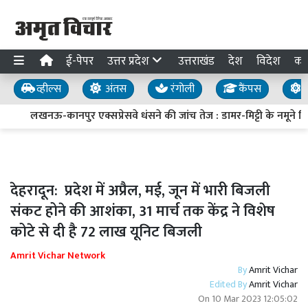
ई-पेपर
उत्तर प्रदेश
उत्तराखंड
देश
विदेश
का
व्हील्स
अंतस
रंगोली
कैंपस
य
लखनऊ-कानपुर एक्सप्रेसवे धंसने की जांच तेज : डामर-मिट्टी के नमूने लिए
देहरादून: प्रदेश में अप्रैल, मई, जून में भारी बिजली
संकट होने की आशंका, 31 मार्च तक केंद्र ने विशेष
कोटे से दी है 72 लाख यूनिट बिजली
Amrit Vichar Network
By
Amrit Vichar
Edited By
Amrit Vichar
On
10 Mar 2023 12:05:02