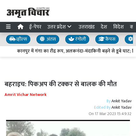
ई-पेपर
उत्तर प्रदेश
उत्तराखंड
देश
विदेश
का
व्हील्स
अंतस
रंगोली
कैंपस
य
कानपुर में गंगा का रौद्र रूप, अलकनंदा-मंदाकिनी बढ़ने से डूबे घाट; नि
बहराइच: पिकअप की टक्कर से बालक की मौत
Amrit Vichar Network
By
Ankit Yadav
Edited By
Ankit Yadav
On
17 Mar 2023 15:49:32