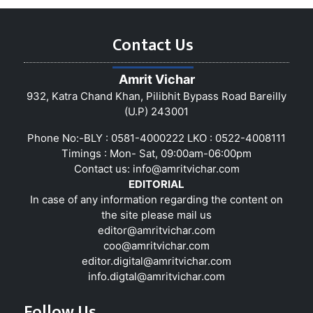
Contact Us
Amrit Vichar
932, Katra Chand Khan, Pilibhit Bypass Road Bareilly
(U.P) 243001
Phone No:-BLY : 0581-4000222 LKO : 0522-4008111
Timings : Mon- Sat, 09:00am-06:00pm
Contact us:
info@amritvichar.com
EDITORIAL
In case of any information regarding the content on
the site please mail us
editor@amritvichar.com
coo@amritvichar.com
editor.digital@amritvichar.com
info.digtal@amritvichar.com
Follow Us