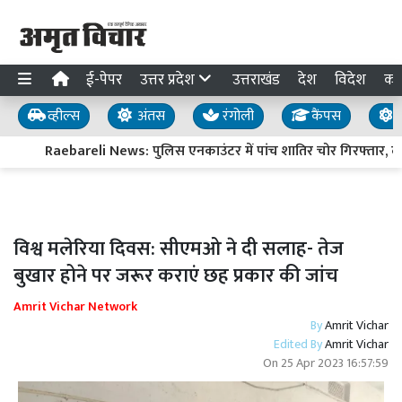
ई-पेपर
उत्तर प्रदेश
उत्तराखंड
देश
विदेश
का
व्हील्स
अंतस
रंगोली
कैंपस
य
Raebareli News: पुलिस एनकाउंटर में पांच शातिर चोर गिरफ्तार, दो क
विश्व मलेरिया दिवस: सीएमओ ने दी सलाह- तेज
बुखार होने पर जरूर कराएं छह प्रकार की जांच
Amrit Vichar Network
By
Amrit Vichar
Edited By
Amrit Vichar
On
25 Apr 2023 16:57:59