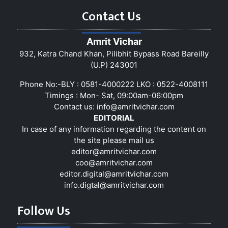
Contact Us
Amrit Vichar
932, Katra Chand Khan, Pilibhit Bypass Road Bareilly
(U.P) 243001
Phone No:-BLY : 0581-4000222 LKO : 0522-4008111
Timings : Mon- Sat, 09:00am-06:00pm
Contact us:
info@amritvichar.com
EDITORIAL
In case of any information regarding the content on
the site please mail us
editor@amritvichar.com
coo@amritvichar.com
editor.digital@amritvichar.com
info.digtal@amritvichar.com
Follow Us