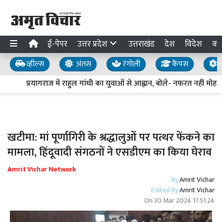
ई-पेपर
उत्तर प्रदेश
उत्तराखंड
देश
विदेश
का
व्हील्स
अंतस
रंगोली
कैंपस
य
प्रयागराज में राहुल गांधी का युवाओं से आह्वान, बोले- नफरत नहीं मोहब्ब
खटीमा: मां पूर्णागिरी के श्रद्धालुओं पर पत्थर फेंकने का
मामला, हिंदूवादी संगठनों ने एसडीएम का किया घेराव
Amrit Vichar Network
By
Amrit Vichar
Edited By
Amrit Vichar
On
30 Mar 2024 17:51:24