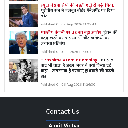
स्यूटा में प्रवासियों की बढ़ती एंट्री से बढ़ी चिंता,
यूरोपीय संघ ने मजबूत बॉर्डर मैनेजमेंट पर दिया
जोर
Published On 04 Aug 2026 13:05:43
भारतीय कंपनी पर US का बड़ा आरोप,
ईरान की
मदद करने पर 6 संस्थाओं और व्यक्तियों पर
लगाया प्रतिबंध
Published On 31 Jul 2026 11:28:07
Hiroshima Atomic Bombing :
81 साल
बाद भी ताजा है जख्म, मेयर ने बयां किया दर्द,
कहा- 'खतरनाक है परमाणु हथियारों की बढ़ती
होड़'
Published On 06 Aug 2026 11:26:00
Contact Us
Amrit Vichar