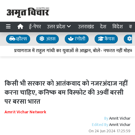
ई-पेपर
उत्तर प्रदेश
उत्तराखंड
देश
विदेश
का
व्हील्स
अंतस
रंगोली
कैंपस
य
प्रयागराज में राहुल गांधी का युवाओं से आह्वान, बोले- नफरत नहीं मोहब्बत
किसी भी सरकार को आतंकवाद को नजरअंदाज नहीं
करना चाहिए, कनिष्क बम विस्फोट की 39वीं बरसी
पर बरसा भारत
Amrit Vichar Network
By
Amrit Vichar
Edited By
Amrit Vichar
On
24 Jun 2024 17:25:59