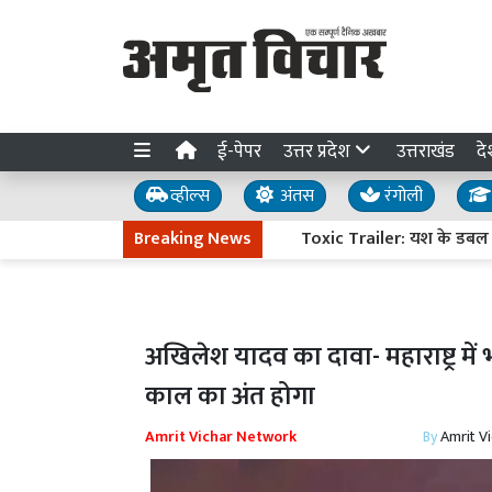
ई-पेपर
उत्तर प्रदेश
उत्तराखंड
दे
व्हील्स
अंतस
रंगोली
Breaking News
Toxic Trailer: यश के डबल रोल ने 
अखिलेश यादव का दावा- महाराष्ट्र में 
काल का अंत होगा
Amrit Vichar Network
By
Amrit V