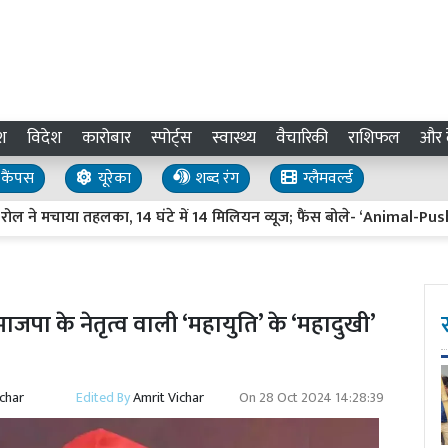
श
विदेश
कारोबार
स्पोर्ट्स
स्वास्थ्य
वैचारिकी
राशिफल
और द
कैंपस
यूरेका
शब्द रंग
ग्लैमवर्ल्ड
मचाया तहलका, 14 घंटे में 14 मिलियन व्यूज; फैंस बोले- ‘Animal-Pushpa स
भाजपा के नेतृत्व वाली ‘महायुति’ के ‘महादुखी’
ichar
Edited By
Amrit Vichar
On
28 Oct 2024 14:28:39