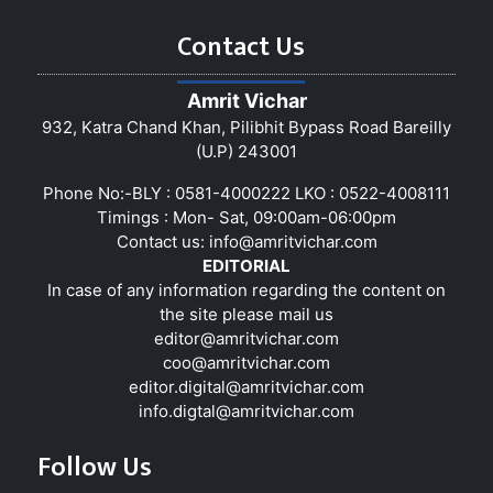
Contact Us
Amrit Vichar
932, Katra Chand Khan, Pilibhit Bypass Road Bareilly
(U.P) 243001
Phone No:-BLY : 0581-4000222 LKO : 0522-4008111
Timings : Mon- Sat, 09:00am-06:00pm
Contact us:
info@amritvichar.com
EDITORIAL
In case of any information regarding the content on
the site please mail us
editor@amritvichar.com
coo@amritvichar.com
editor.digital@amritvichar.com
info.digtal@amritvichar.com
Follow Us