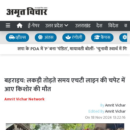
ई-पेपर
उत्तर प्रदेश
उत्तराखंड
देश
विदेश
का
व्हील्स
अंतस
रंगोली
कैंपस
य
सपा के PDA में ‘P’ बना ‘पंडित’, मायावती बोलीं- ‘चुनावी स्वार्थ में गिर
बहराइच: लकड़ी तोड़ते समय एचटी लाइन की चपेट में
आए किशोर की मौत
Amrit Vichar Network
By
Amrit Vichar
Edited By
Amrit Vichar
On
18 Nov 2024 13:22:16