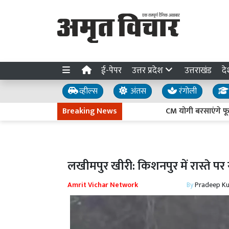
ई-पेपर
उत्तर प्रदेश
उत्तराखंड
दे
व्हील्स
अंतस
रंगोली
Breaking News
CM योगी बरसाएंगे फूल, कांवड़
लखीमपुर खीरी: किशनपुर में रास्ते प
Amrit Vichar Network
By
Pradeep K