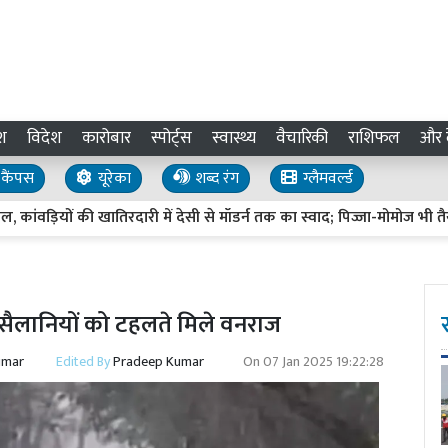
श
विदेश
कारोबार
स्पोर्ट्स
स्वास्थ्य
वैचारिकी
राशिफल
और द
कैंपस
यूरेका
शब्द रंग
ग्लैमवर्ल्ड
ियों की खातिरदारी में देसी से मॉडर्न तक का स्वाद; पिज्जा-मोमोज भी तैयार
र सैलानियों को टहलते मिले वनराज
umar
Edited By
Pradeep Kumar
On
07 Jan 2025 19:22:28