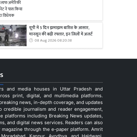
यूपी में 5 दिन झमाझम बारिश के आसार,
मानसून की बढ़ी रफ्तार, इन जिलों में अलर्ट
08 Aug 2026 08:20:38
s
ers and media houses in Uttar Pradesh and
ss print, digital, and multimedia platforms.
t breaking news, in-depth coverage, and updates
to credible journalism and reader engagement,
le platforms including Breaking News updates,
ms, and digital news services. Readers can also
 magazine through the e-paper platform. Amrit
w, Moradabad, Kanpur, Ayodhya, and Haldwani,