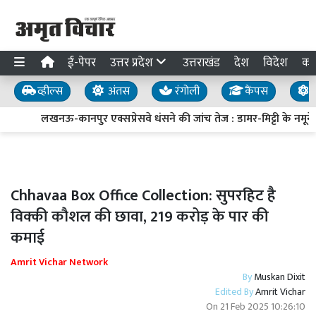
ई-पेपर
उत्तर प्रदेश
उत्तराखंड
देश
विदेश
का
व्हील्स
अंतस
रंगोली
कैंपस
य
लखनऊ-कानपुर एक्सप्रेसवे धंसने की जांच तेज : डामर-मिट्टी के नमूने ल
Chhavaa Box Office Collection: सुपरहिट है
विक्की कौशल की छावा, 219 करोड़ के पार की
कमाई
Amrit Vichar Network
By
Muskan Dixit
Edited By
Amrit Vichar
On
21 Feb 2025 10:26:10