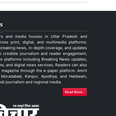
s
ers and media houses in Uttar Pradesh and
ss print, digital, and multimedia platforms.
t breaking news, in-depth coverage, and updates
to credible journalism and reader engagement,
le platforms including Breaking News updates,
ms, and digital news services. Readers can also
 magazine through the e-paper platform. Amrit
w, Moradabad, Kanpur, Ayodhya, and Haldwani,
ndi journalism and regional media.
Read More...