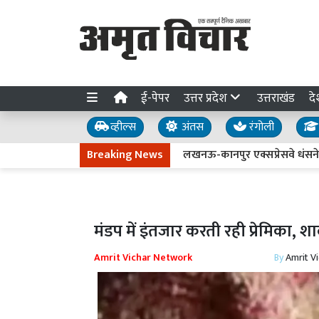
ई-पेपर
उत्तर प्रदेश
उत्तराखंड
दे
व्हील्स
अंतस
रंगोली
Breaking News
लखनऊ-कानपुर एक्सप्रेसवे धंसने की जांच त
मंडप में इंतजार करती रही प्रेमिका, शा
Amrit Vichar Network
By
Amrit V