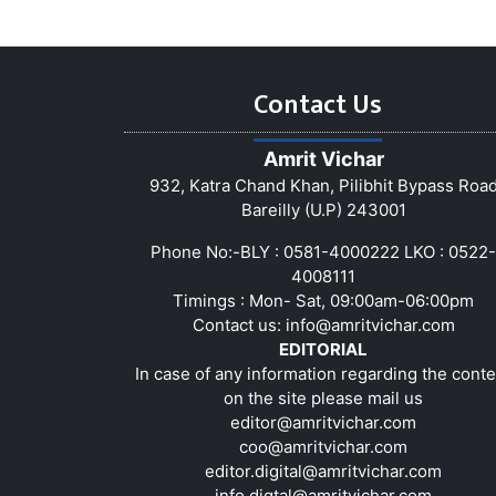
Contact Us
Amrit Vichar
932, Katra Chand Khan, Pilibhit Bypass Roa
Bareilly (U.P) 243001
Phone No:-BLY : 0581-4000222 LKO : 0522-
4008111
Timings : Mon- Sat, 09:00am-06:00pm
Contact us:
info@amritvichar.com
EDITORIAL
In case of any information regarding the conte
on the site please mail us
editor@amritvichar.com
coo@amritvichar.com
editor.digital@amritvichar.com
info.digtal@amritvichar.com