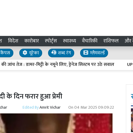
श
विदेश
कारोबार
स्पोर्ट्स
स्वास्थ्य
वैचारिकी
राशिफल
और द
कैंपस
यूरेका
शब्द रंग
ग्लैमवर्ल्ड
ेज : डामर-मिट्टी के नमूने लिए, ड्रेनेज सिस्टम पर उठे सवाल
UP Invest
दी के दिन फरार हुआ प्रेमी
ichar
Edited By
Amrit Vichar
On
04 Mar 2025 09:09:22