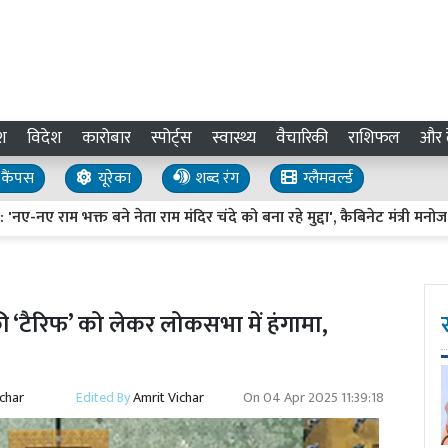
श
विदेश
कारोबार
स्पोर्ट्स
स्वास्थ्य
वैचारिकी
राशिफल
और द
कैंपस
यूरेका
शब्द रंग
ग्लैमवर्ल्ड
क्त बने नेता राम मंदिर चंदे को बना रहे मुद्दा', कैबिनेट मंत्री मनोज पांडेय क
ी ‘टैरिफ’ को लेकर लोकसभा में हंगामा,
ichar
Edited By
Amrit Vichar
On
04 Apr 2025 11:39:18