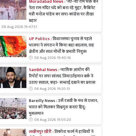
Moradabad News :
'नए-नए राम भक्त बने
नेता राम मंदिर चंदे को बना रहे मुद्दा', कैबिनेट
मंत्री मनोज पांडेय का सपा-कांग्रेस पर तीखा
प्रहार
08 Aug 2026 19:47:51
UP Politics :
विधानसभा चुनाव से पहले
भाजपा ने संगठन में किया बड़ा बदलाव, छह
क्षेत्रीय और सात मोर्चों के प्रभारी नियुक्त
08 Aug 2026 19:40:16
Sambhal News :
न्यायिक आयोग की
रिपोर्ट पर सपा सांसद जियाउर्रहमान बर्क ने
उठाए सवाल, कहा- सच्चाई दबाने का प्रयास
08 Aug 2026 19:20:13
Bareilly News : उर्से रजवी के मंच से एलान,
भारत को मिलकर विश्वगुरु बनाएं हिंदू-
मुसलमान
08 Aug 2026 19:05:20
लखीमपुर खीरी :
तिकोना फार्म में हाथियों ने