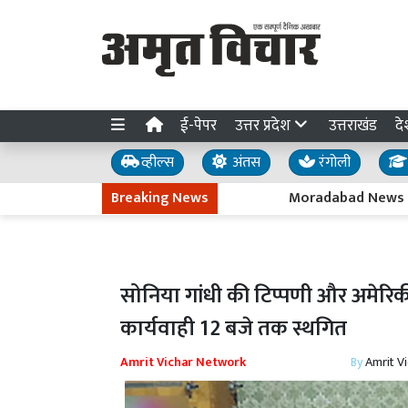
ई-पेपर
उत्तर प्रदेश
उत्तराखंड
दे
व्हील्स
अंतस
रंगोली
Breaking News
Moradabad News : 'नए-नए राम भ
सोनिया गांधी की टिप्पणी और अमेरिक
कार्यवाही 12 बजे तक स्थगित
Amrit Vichar Network
By
Amrit V