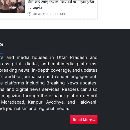
रौंदी कई एकड़ फसल, किसानों का मझगईं रेंज
पर प्रदर्शन
08 Aug 2026 19:04:09
s
ers and media houses in Uttar Pradesh and
ss print, digital, and multimedia platforms.
t breaking news, in-depth coverage, and updates
to credible journalism and reader engagement,
le platforms including Breaking News updates,
ms, and digital news services. Readers can also
 magazine through the e-paper platform. Amrit
w, Moradabad, Kanpur, Ayodhya, and Haldwani,
ndi journalism and regional media.
Read More...