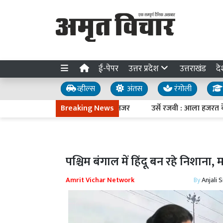
ई-पेपर
उत्तर प्रदेश
उत्तराखंड
दे
व्हील्स
अंतस
रंगोली
भाग की सख्ती, अब स्कूल बसों पर नजर
Breaking News
उर्से रजवी : आला हजरत के कुल म
पश्चिम बंगाल में हिंदू बन रहे निशा
Amrit Vichar Network
By
Anjali 