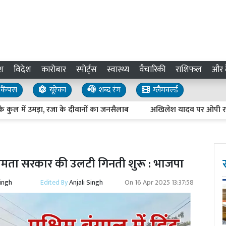
श
विदेश
कारोबार
स्पोर्ट्स
स्वास्थ्य
वैचारिकी
राशिफल
और द
कैंपस
यूरेका
शब्द रंग
ग्लैमवर्ल्ड
ें उमड़ा, रजा के दीवानों का जनसैलाब
अखिलेश यादव पर ओपी राजभर का स
ना, ममता सरकार की उलटी गिनती शुरू : भाजपा
Singh
Edited By
Anjali Singh
On
16 Apr 2025 13:37:58