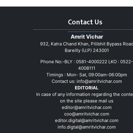
Contact Us
Amrit Vichar
932, Katra Chand Khan, Pilibhit Bypass Roa
Bareilly (U.P) 243001
Phone No:-BLY : 0581-4000222 LKO : 0522-
4008111
Timings : Mon- Sat, 09:00am-06:00pm
Contact us:
info@amritvichar.com
EDITORIAL
In case of any information regarding the conte
on the site please mail us
editor@amritvichar.com
coo@amritvichar.com
editor.digital@amritvichar.com
info.digtal@amritvichar.com