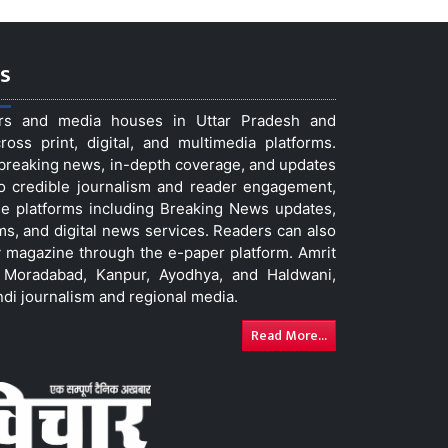
s
ers and media houses in Uttar Pradesh and
ss print, digital, and multimedia platforms.
t breaking news, in-depth coverage, and updates
to credible journalism and reader engagement,
le platforms including Breaking News updates,
ms, and digital news services. Readers can also
 magazine through the e-paper platform. Amrit
w, Moradabad, Kanpur, Ayodhya, and Haldwani,
ndi journalism and regional media.
Read More...