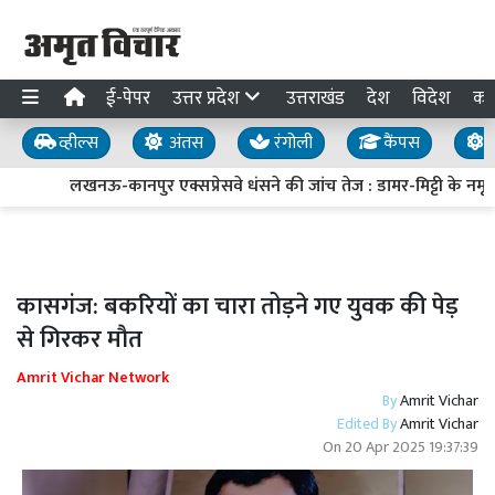
ई-पेपर
उत्तर प्रदेश
उत्तराखंड
देश
विदेश
का
व्हील्स
अंतस
रंगोली
कैंपस
य
लखनऊ-कानपुर एक्सप्रेसवे धंसने की जांच तेज : डामर-मिट्टी के नमूने 
कासगंज: बकरियों का चारा तोड़ने गए युवक की पेड़
से गिरकर मौत
Amrit Vichar Network
By
Amrit Vichar
Edited By
Amrit Vichar
On
20 Apr 2025 19:37:39