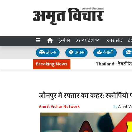
ई-पेपर
उत्तर प्रदेश
उत्तराखंड
दे
व्हील्स
अंतस
रंगोली
Breaking News
Thailand : डेबसीरिन नॉनथबु
जौनपुर में रफ्तार का कहर: स्कॉर्पिय
Amrit Vichar Network
By
Amrit V