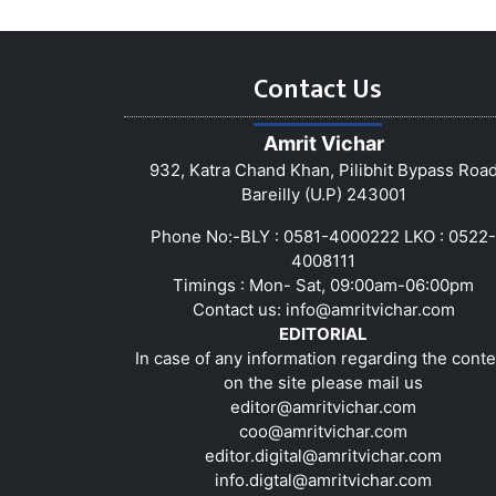
Contact Us
Amrit Vichar
932, Katra Chand Khan, Pilibhit Bypass Roa
Bareilly (U.P) 243001
Phone No:-BLY : 0581-4000222 LKO : 0522-
4008111
Timings : Mon- Sat, 09:00am-06:00pm
Contact us:
info@amritvichar.com
EDITORIAL
In case of any information regarding the conte
on the site please mail us
editor@amritvichar.com
coo@amritvichar.com
editor.digital@amritvichar.com
info.digtal@amritvichar.com