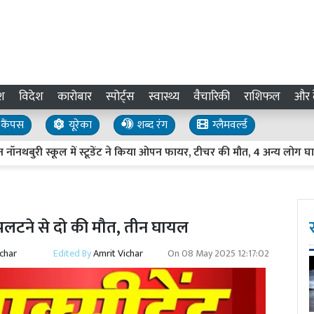
श
विदेश
कारोबार
स्पोर्ट्स
स्वास्थ्य
वैचारिकी
राशिफल
और द
कैंपस
यूरेका
शब्द रंग
ग्लैमवर्ल्ड
री स्कूल में स्टूडेंट ने किया ओपन फायर, टीचर की मौत, 4 अन्य लोग घायल
ो पलटने से दो की मौत, तीन घायल
ichar
Edited By
Amrit Vichar
On
08 May 2025 12:17:02