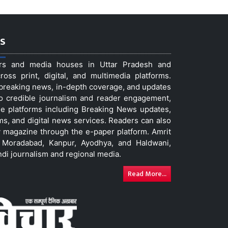
s
ers and media houses in Uttar Pradesh and
ss print, digital, and multimedia platforms.
t breaking news, in-depth coverage, and updates
to credible journalism and reader engagement,
le platforms including Breaking News updates,
ms, and digital news services. Readers can also
 magazine through the e-paper platform. Amrit
w, Moradabad, Kanpur, Ayodhya, and Haldwani,
ndi journalism and regional media.
Read More...