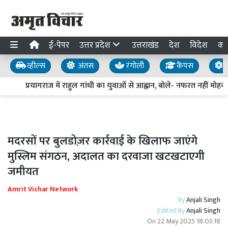
ई-पेपर
उत्तर प्रदेश
उत्तराखंड
देश
विदेश
का
व्हील्स
अंतस
रंगोली
कैंपस
य
प्रयागराज में राहुल गांधी का युवाओं से आह्वान, बोले- नफरत नहीं मोहब्ब
मदरसों पर बुलडोज़र कार्रवाई के खिलाफ जाएंगे
मुस्लिम संगठन, अदालत का दरवाजा खटखटाएगी
जमीयत
Amrit Vichar Network
By
Anjali Singh
Edited By
Anjali Singh
On
22 May 2025 18:03:18