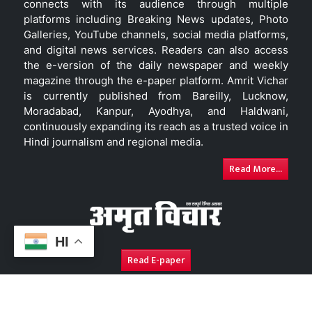
connects with its audience through multiple
platforms including Breaking News updates, Photo
Galleries, YouTube channels, social media platforms,
and digital news services. Readers can also access
the e-version of the daily newspaper and weekly
magazine through the e-paper platform. Amrit Vichar
is currently published from Bareilly, Lucknow,
Moradabad, Kanpur, Ayodhya, and Haldwani,
continuously expanding its reach as a trusted voice in
Hindi journalism and regional media.
Read More...
HI
Read E-paper
About Us
Contact Us
Complaint Redressal
Disc