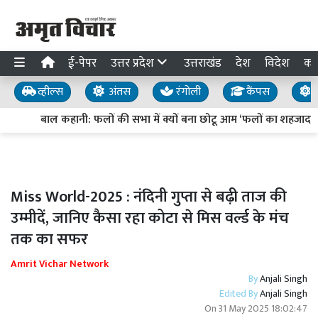
ई-पेपर
उत्तर प्रदेश
उत्तराखंड
देश
विदेश
का
व्हील्स
अंतस
रंगोली
कैंपस
य
बाल कहानी: फलों की सभा में क्यों बना छोटू आम ‘फलों का शहजादा’?
Miss World-2025 : नंदिनी गुप्ता से बढ़ी ताज की
उम्मीदें, जानिए कैसा रहा कोटा से मिस वर्ल्ड के मंच
तक का सफर
Amrit Vichar Network
By
Anjali Singh
Edited By
Anjali Singh
On
31 May 2025 18:02:47