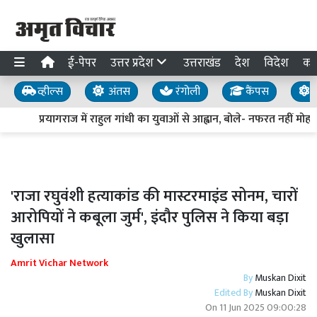
ई-पेपर
उत्तर प्रदेश
उत्तराखंड
देश
विदेश
का
व्हील्स
अंतस
रंगोली
कैंपस
य
प्रयागराज में राहुल गांधी का युवाओं से आह्वान, बोले- नफरत नहीं मोहब्ब
'राजा रघुवंशी हत्याकांड की मास्टरमाइंड सोनम, चारों
आरोपियों ने कबूला जुर्म', इंदौर पुलिस ने किया बड़ा
खुलासा
Amrit Vichar Network
By
Muskan Dixit
Edited By
Muskan Dixit
On
11 Jun 2025 09:00:28