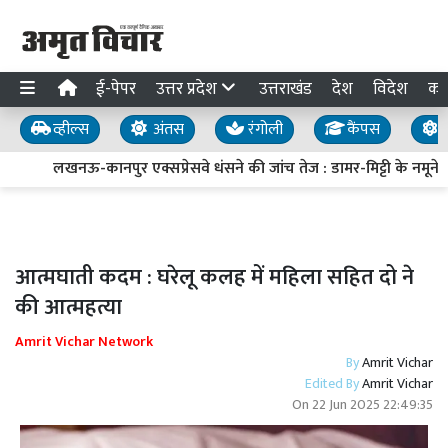
ई-पेपर
उत्तर प्रदेश
उत्तराखंड
देश
विदेश
का
व्हील्स
अंतस
रंगोली
कैंपस
य
लखनऊ-कानपुर एक्सप्रेसवे धंसने की जांच तेज : डामर-मिट्टी के नमूने लि
आत्मघाती कदम : घरेलू कलह में महिला सहित दो ने
की आत्महत्या
Amrit Vichar Network
By
Amrit Vichar
Edited By
Amrit Vichar
On
22 Jun 2025 22:49:35