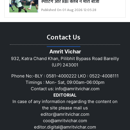
स्पोर्टिंग और RBI क्लब ने मारी बाजी
Published On 01 Aug 2026 12:05:28
Contact Us
Amrit Vichar
932, Katra Chand Khan, Pilibhit Bypass Road Bareilly
(U.P) 243001
Phone No:-BLY : 0581-4000222 LKO : 0522-4008111
Timings : Mon- Sat, 09:00am-06:00pm
Contact us:
info@amritvichar.com
EDITORIAL
In case of any information regarding the content on
the site please mail us
editor@amritvichar.com
coo@amritvichar.com
editor.digital@amritvichar.com