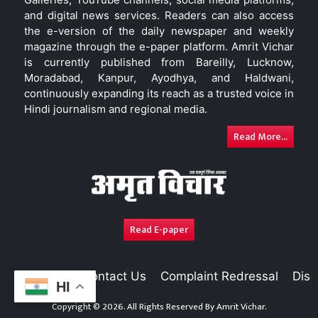
and digital news services. Readers can also access
the e-version of the daily newspaper and weekly
magazine through the e-paper platform. Amrit Vichar
is currently published from Bareilly, Lucknow,
Moradabad, Kanpur, Ayodhya, and Haldwani,
continuously expanding its reach as a trusted voice in
Hindi journalism and regional media.
Read More...
Read E-paper
About Us
Contact Us
Complaint Redressal
Disc
HI
Copyright © 2026. All Rights Reserved By
Amrit Vichar.