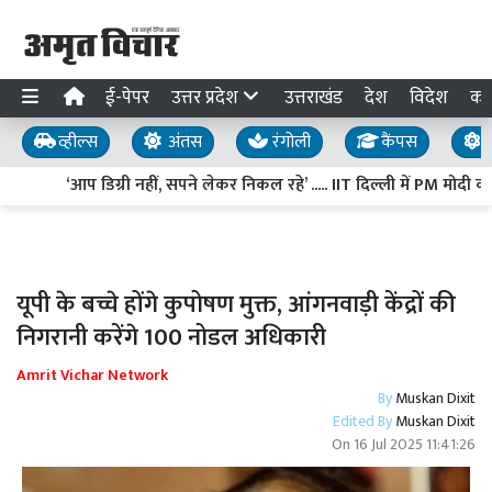
ई-पेपर
उत्तर प्रदेश
उत्तराखंड
देश
विदेश
का
व्हील्स
अंतस
रंगोली
कैंपस
य
‘आप डिग्री नहीं, सपने लेकर निकल रहे’ ..... IIT दिल्ली में PM मोदी का 
यूपी के बच्चे होंगे कुपोषण मुक्त, आंगनवाड़ी केंद्रों की
निगरानी करेंगे 100 नोडल अधिकारी
Amrit Vichar Network
By
Muskan Dixit
Edited By
Muskan Dixit
On
16 Jul 2025 11:41:26