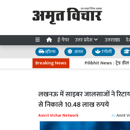
ई-पेपर
उत्तर प्रदेश
उत्तराखंड
दे
व्हील्स
अंतस
रंगोली
Breaking News
Pilibhit News : ट्रेड डील रद्द कर
लखनऊ में साइबर जालसाजों ने रिटायर्ड
से निकाले 10.48 लाख रुपये
Amrit Vichar Network
By
Amrit V