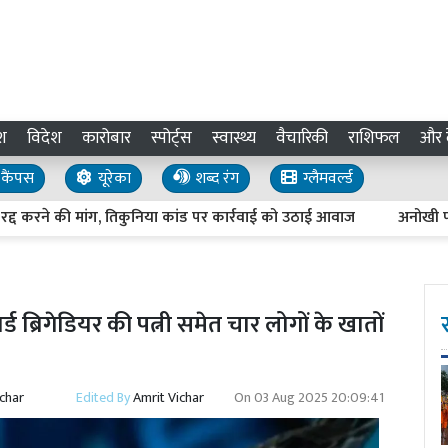
श
विदेश
कारोबार
स्पोर्ट्स
स्वास्थ्य
वैचारिकी
राशिफल
और द
कैंपस
यूरेका
शब्द रंग
ग्लैमवर्ल्ड
ने की मांग, तिकुनिया कांड पर कार्रवाई को उठाई आवाज
अनोखी परंपरा : ल
 ब्रिगेडियर की पत्नी समेत चार लोगों के खातों
ichar
Edited By
Amrit Vichar
On
03 Aug 2025 20:09:41