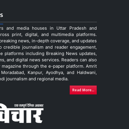
s
ers and media houses in Uttar Pradesh and
ss print, digital, and multimedia platforms.
t breaking news, in-depth coverage, and updates
to credible journalism and reader engagement,
le platforms including Breaking News updates,
ms, and digital news services. Readers can also
 magazine through the e-paper platform. Amrit
w, Moradabad, Kanpur, Ayodhya, and Haldwani,
ndi journalism and regional media.
Read More...