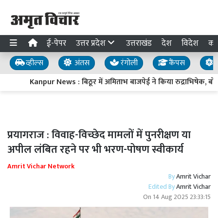
ई-पेपर
उत्तर प्रदेश
उत्तराखंड
देश
विदेश
का
व्हील्स
अंतस
रंगोली
कैंपस
य
Kanpur News : बिठूर में अमिताभ बाजपेई ने किया रुद्राभिषेक, बोले
प्रयागराज : विवाह-विच्छेद मामलों में पुनरीक्षण या
अपील लंबित रहने पर भी भरण-पोषण स्वीकार्य
Amrit Vichar Network
By
Amrit Vichar
Edited By
Amrit Vichar
On
14 Aug 2025 23:33:15