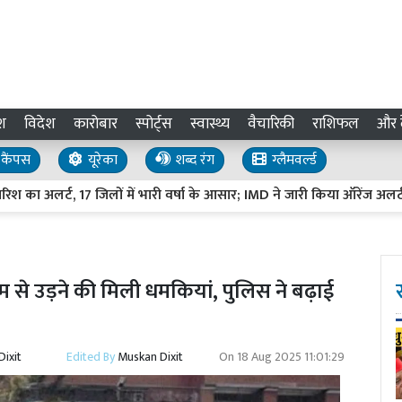
श
विदेश
कारोबार
स्पोर्ट्स
स्वास्थ्य
वैचारिकी
राशिफल
और द
कैंपस
यूरेका
शब्द रंग
ग्लैमवर्ल्ड
ा अलर्ट, 17 जिलों में भारी वर्षा के आसार; IMD ने जारी किया ऑरेंज अलर्ट
 से उड़ने की मिली धमकियां, पुलिस ने बढ़ाई
ixit
Edited By
Muskan Dixit
On
18 Aug 2025 11:01:29