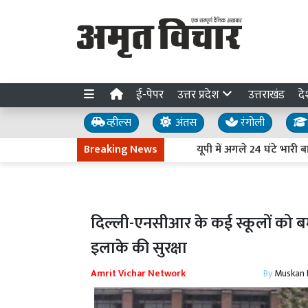
ई-पेपर
उत्तर प्रदेश
उत्तराखंड
दे
व्हील्स
अंतस
रंगोली
Breaking News
यूपी में अगले 24 घंटे भारी बारिश क
दिल्ली-एनसीआर के कई स्कूलों को बम
इलाके की सुरक्षा
Amrit Vichar Network
By
Muskan D