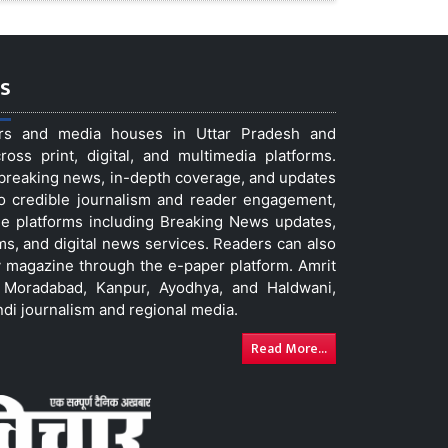
s
ers and media houses in Uttar Pradesh and
ss print, digital, and multimedia platforms.
t breaking news, in-depth coverage, and updates
to credible journalism and reader engagement,
le platforms including Breaking News updates,
ms, and digital news services. Readers can also
 magazine through the e-paper platform. Amrit
w, Moradabad, Kanpur, Ayodhya, and Haldwani,
ndi journalism and regional media.
Read More...