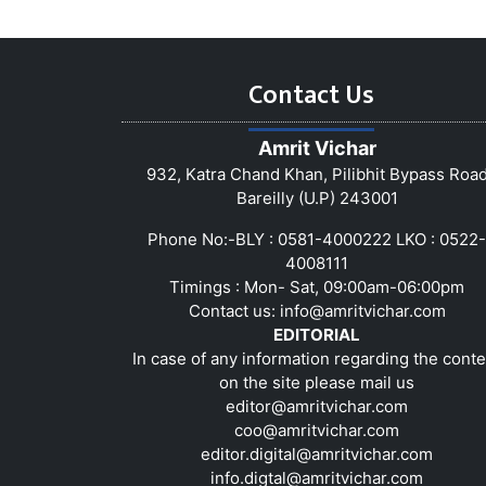
Contact Us
Amrit Vichar
932, Katra Chand Khan, Pilibhit Bypass Roa
Bareilly (U.P) 243001
Phone No:-BLY : 0581-4000222 LKO : 0522-
4008111
Timings : Mon- Sat, 09:00am-06:00pm
Contact us:
info@amritvichar.com
EDITORIAL
In case of any information regarding the conte
on the site please mail us
editor@amritvichar.com
coo@amritvichar.com
editor.digital@amritvichar.com
info.digtal@amritvichar.com