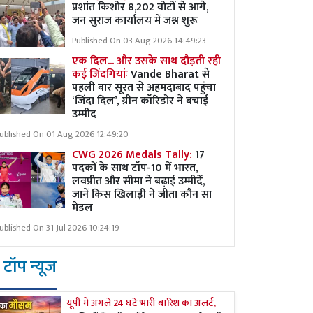
प्रशांत किशोर 8,202 वोटों से आगे,
जन सुराज कार्यालय में जश्न शुरू
Published On 03 Aug 2026 14:49:23
एक दिल... और उसके साथ दौड़ती रही
कई जिंदगियांः
Vande Bharat से
पहली बार सूरत से अहमदाबाद पहुंचा
‘जिंदा दिल’, ग्रीन कॉरिडोर ने बचाई
उम्मीद
ublished On 01 Aug 2026 12:49:20
CWG 2026 Medals Tally:
17
पदकों के साथ टॉप-10 में भारत,
लवप्रीत और सीमा ने बढ़ाई उम्मीदें,
जानें किस खिलाड़ी ने जीता कौन सा
मेडल
ublished On 31 Jul 2026 10:24:19
टॉप न्यूज
यूपी में अगले 24 घंटे भारी बारिश का अलर्ट,