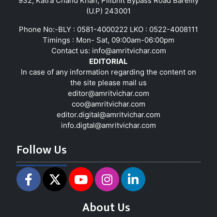
932, Katra Chand Khan, Pilibhit Bypass Road Bareilly
(U.P) 243001
Phone No:-BLY : 0581-4000222 LKO : 0522-4008111
Timings : Mon- Sat, 09:00am-06:00pm
Contact us:
info@amritvichar.com
EDITORIAL
In case of any information regarding the content on
the site please mail us
editor@amritvichar.com
coo@amritvichar.com
editor.digital@amritvichar.com
info.digtal@amritvichar.com
Follow Us
About Us