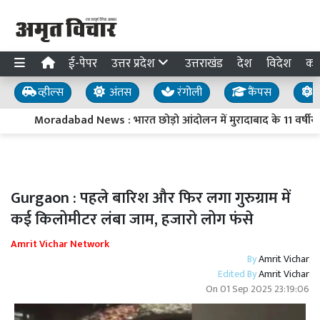
ई-पेपर
उत्तर प्रदेश
उत्तराखंड
देश
विदेश
का
व्हील्स
अंतस
रंगोली
कैंपस
य
Moradabad News : भारत छोड़ो आंदोलन में मुरादाबाद के 11 वर्षीय 
Gurgaon : पहले बारिश और फिर लगा गुरुग्राम में
कई किलोमीटर लंबा जाम, हजारो लोग फंसे
Amrit Vichar Network
By
Amrit Vichar
Edited By
Amrit Vichar
On
01 Sep 2025 23:19:06