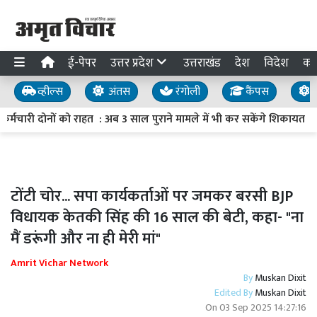
ई-पेपर
उत्तर प्रदेश
उत्तराखंड
देश
विदेश
का
व्हील्स
अंतस
रंगोली
कैंपस
य
मचारी दोनों को राहत : अब 3 साल पुराने मामले में भी कर सकेंगे शिकायत
टोंटी चोर... सपा कार्यकर्ताओं पर जमकर बरसी BJP
विधायक केतकी सिंह की 16 साल की बेटी, कहा- "ना
मैं डरूंगी और ना ही मेरी मां"
Amrit Vichar Network
By
Muskan Dixit
Edited By
Muskan Dixit
On
03 Sep 2025 14:27:16