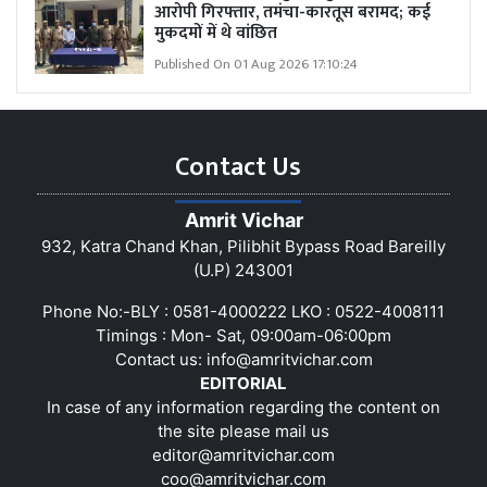
आरोपी गिरफ्तार, तमंचा-कारतूस बरामद; कई
मुकदमों में थे वांछित
Published On 01 Aug 2026 17:10:24
Contact Us
Amrit Vichar
932, Katra Chand Khan, Pilibhit Bypass Road Bareilly
(U.P) 243001
Phone No:-BLY : 0581-4000222 LKO : 0522-4008111
Timings : Mon- Sat, 09:00am-06:00pm
Contact us:
info@amritvichar.com
EDITORIAL
In case of any information regarding the content on
the site please mail us
editor@amritvichar.com
coo@amritvichar.com