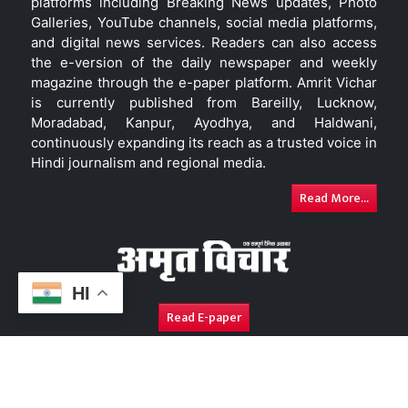
platforms including Breaking News updates, Photo
Galleries, YouTube channels, social media platforms,
and digital news services. Readers can also access
the e-version of the daily newspaper and weekly
magazine through the e-paper platform. Amrit Vichar
is currently published from Bareilly, Lucknow,
Moradabad, Kanpur, Ayodhya, and Haldwani,
continuously expanding its reach as a trusted voice in
Hindi journalism and regional media.
Read More...
HI
Read E-paper
About Us
Contact Us
Complaint Redressal
Disc