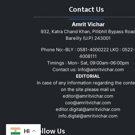
Contact Us
Amrit Vichar
932, Katra Chand Khan, Pilibhit Bypass Roa
Bareilly (U.P) 243001
Phone No:-BLY : 0581-4000222 LKO : 0522-
4008111
Timings : Mon- Sat, 09:00am-06:00pm
Contact us:
info@amritvichar.com
EDITORIAL
In case of any information regarding the conte
on the site please mail us
editor@amritvichar.com
coo@amritvichar.com
editor.digital@amritvichar.com
info.digtal@amritvichar.com
Follow Us
HI