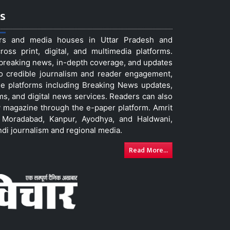
s
ers and media houses in Uttar Pradesh and
ss print, digital, and multimedia platforms.
t breaking news, in-depth coverage, and updates
to credible journalism and reader engagement,
le platforms including Breaking News updates,
ms, and digital news services. Readers can also
 magazine through the e-paper platform. Amrit
w, Moradabad, Kanpur, Ayodhya, and Haldwani,
ndi journalism and regional media.
Read More...