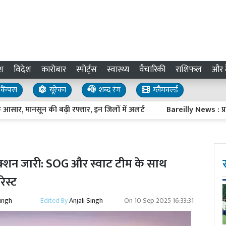
श
विदेश
कारोबार
स्पोर्ट्स
स्वास्थ्य
वैचारिकी
राशिफल
और द
कैंपस
यूरेका
शब्द रंग
ग्लैमवर्ल्ड
 मानसून की बढ़ी रफ्तार, इन जिलों में अलर्ट
Bareilly News : प्रवासी प
क्शन जारी: SOG और स्वाट टीम के साथ
ेस्ट
Singh
Edited By
Anjali Singh
On
10 Sep 2025 16:33:31