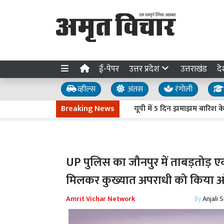
ई-पेपर
उत्तर प्रदेश
उत्तराखंड
दे
व्हील्स
अंतस
रंगोली
Breaking News
यूपी में 5 दिन झमाझम बारिश के आसार,
UP पुलिस का जौनपुर में ताबड़तोड़ ए
मिलकर कुख्यात अपराधी को किया अर
Amrit Vichar Network
By
Anjali 