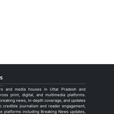
s
ers and media houses in Uttar Pradesh and
ss print, digital, and multimedia platforms.
t breaking news, in-depth coverage, and updates
to credible journalism and reader engagement,
le platforms including Breaking News updates,