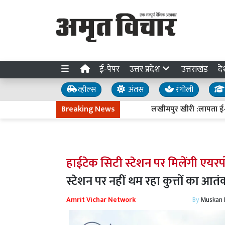
ई-पेपर
उत्तर प्रदेश
उत्तराखंड
दे
व्हील्स
अंतस
रंगोली
Breaking News
लखीमपुर खीरी :लापता ई-रिक्शा चालक का
हाईटेक सिटी स्टेशन पर मिलेंगी एयरपोर
स्टेशन पर नहीं थम रहा कुत्तों का आत
Amrit Vichar Network
By
Muskan D