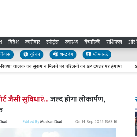
श
विदेश
कारोबार
स्पोर्ट्स
स्वास्थ्य
वैचारिकी
राशिफल
और द
कैंपस
यूरेका
शब्द रंग
ग्लैमवर्ल्ड
 सुराग न मिलने पर परिजनों का SP दफ्तर पर हंगामा
Sambhal News :
्ट जैसी सुविधाएं...
जल्द होगा लोकार्पण,
ंक
ixit
Edited By
Muskan Dixit
On
14 Sep 2025 13:33:16