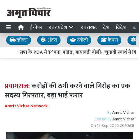
ई-पेपर
उत्तर प्रदेश
उत्तराखंड
देश
विदेश
का
व्हील्स
अंतस
रंगोली
कैंपस
य
सपा के PDA में ‘P’ बना ‘पंडित’, मायावती बोलीं- ‘चुनावी स्वार्थ में गि
प्रयागराज:
करोड़ों की ठगी करने वाले गिरोह का एक
सदस्य गिरफ्तार, बड़ा भाई फरार
Amrit Vichar Network
By
Amrit Vichar
Edited By
Amrit Vichar
On
15 Sep 2025 23:10:38