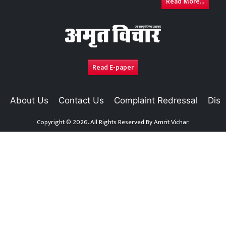
Read More...
Read E-paper
About Us
Contact Us
Complaint Redressal
Disc
Copyright © 2026. All Rights Reserved By
Amrit Vichar.