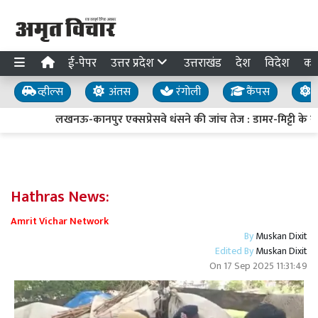
ई-पेपर
उत्तर प्रदेश
उत्तराखंड
देश
विदेश
का
व्हील्स
अंतस
रंगोली
कैंपस
य
लखनऊ-कानपुर एक्सप्रेसवे धंसने की जांच तेज : डामर-मिट्टी के नमू
Hathras News:
Amrit Vichar Network
By
Muskan Dixit
Edited By
Muskan Dixit
On
17 Sep 2025 11:31:49