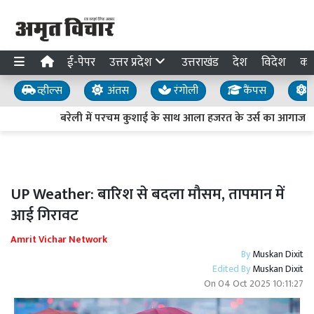
ई-पेपर
उत्तर प्रदेश
उत्तराखंड
देश
विदेश
का
व्हील्स
अंतस
रंगोली
कैंपस
य
बरेली में परचम कुशाई के साथ आला हजरत के उर्स का आगाज
UP Weather: बारिश से बदला मौसम, तापमान में
आई गिरावट
Amrit Vichar Network
By
Muskan Dixit
Edited By
Muskan Dixit
On
04 Oct 2025 10:11:27